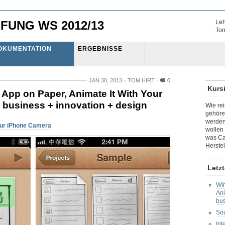
FUNG WS 2012/13
Leh
Tom
OKUMENTATION
ERGEBNISSE
JAN 30, 2013
TOM HIRT
0
Kurs
 App on Paper, Animate It With Your
 business + innovation + design
Wie re
gehöre
werden
our iPhone Camera
wollen
was Ca
Herstel
Letzt
Wir
Ani
bus
So
Int