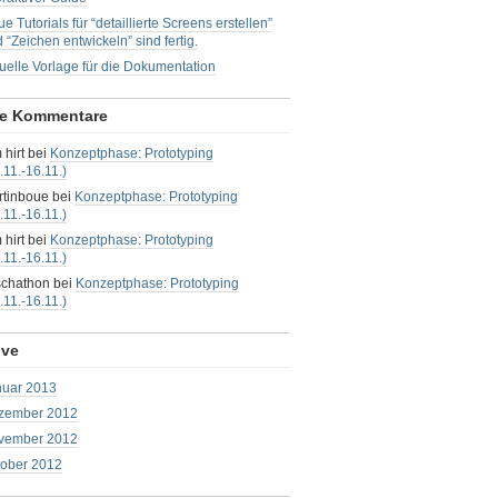
e Tutorials für “detaillierte Screens erstellen”
 “Zeichen entwickeln” sind fertig.
uelle Vorlage für die Dokumentation
te Kommentare
 hirt bei
Konzeptphase: Prototyping
.11.-16.11.)
rtinboue bei
Konzeptphase: Prototyping
.11.-16.11.)
 hirt bei
Konzeptphase: Prototyping
.11.-16.11.)
schathon bei
Konzeptphase: Prototyping
.11.-16.11.)
ive
nuar 2013
zember 2012
vember 2012
tober 2012