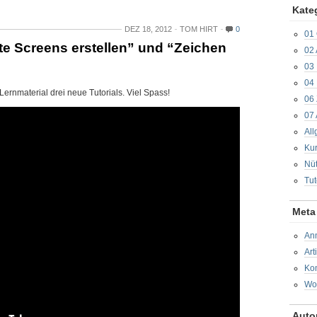
Kate
DEZ 18, 2012
TOM HIRT
0
01 
erte Screens erstellen” und “Zeichen
02 
03
04 
Lernmaterial drei neue Tutorials. Viel Spass!
06
07
Al
Kur
Nüt
Tut
Meta
An
Art
Ko
Wo
Auto