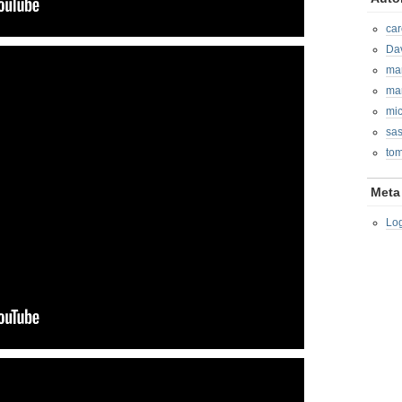
car
Da
ma
ma
mic
sa
tom
Meta
Lo