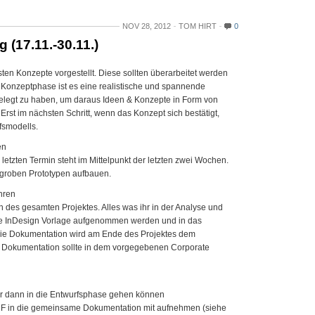
NOV 28, 2012
TOM HIRT
0
 (17.11.-30.11.)
sten Konzepte vorgestellt. Diese sollten überarbeitet werden
n Konzeptphase ist es eine realistische und spannende
gelegt zu haben, um daraus Ideen & Konzepte in Form von
rst im nächsten Schritt, wenn das Konzept sich bestätigt,
fsmodells.
en
tzten Termin steht im Mittelpunkt der letzten zwei Wochen.
, groben Prototypen aufbauen.
ühren
n des gesamten Projektes. Alles was ihr in der Analyse und
n die InDesign Vorlage aufgenommen werden und in das
e Dokumentation wird am Ende des Projektes dem
r Dokumentation sollte in dem vorgegebenen Corporate
wir dann in die Entwurfsphase gehen können
PDF in die gemeinsame Dokumentation mit aufnehmen (siehe