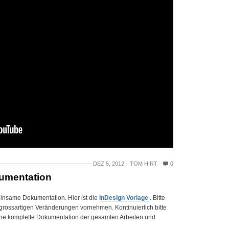
DEZ 5, 2012
TOM HIRT
0
kumentation
meinsame Dokumentation. Hier ist die
InDesign Vorlage
. Bitte
 grossartigen Veränderungen vornehmen. Kontinuierlich bitte
eine komplette Dokumentation der gesamten Arbeiten und