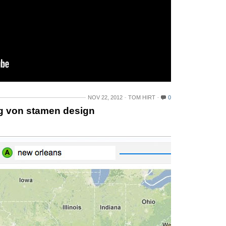
NOV 22, 2012
TOM HIRT
0
ng von stamen design