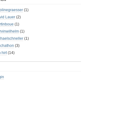
olinegraesser
(1)
vid Lauer
(2)
rtinboue
(1)
rvinwilhelm
(1)
haelschneller
(1)
schathon
(3)
 hirt
(14)
gin