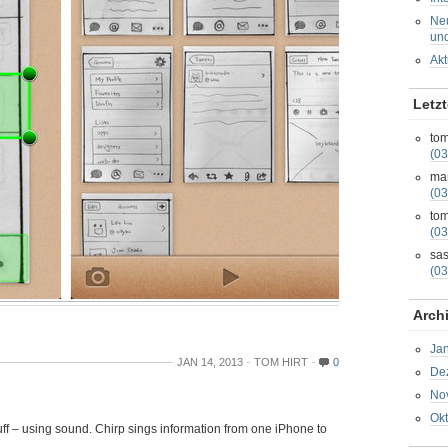
Neu
und
Akt
Letz
tom
(03
ma
(03
tom
(03
sa
(03
Arch
Ja
JAN 14, 2013
TOM HIRT
0
De
No
Ok
uff – using sound. Chirp sings information from one iPhone to