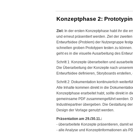
Konzeptphase 2: Prototyping
Ziel:
In der ersten Konzeptphase habt ihr die er
und erneut präsentiert werden. Ziel der zweite
Entwurfsidee (Problem) der Nutzergruppe fest
schnellen groben Prototypen testen zu können. E
geht es in die visuelle Ausarbeitung des Entwur
Schritt 1: Konzepte überarbeiten und ausarbeit
Die Überarbeitung der Konzepte nach unserem le
Entwurfsidee definieren, Storyboards erstellen
Schritt 2: Dokumentation kontinuierlich weiterf
Alle Inhalte kommen direkt in die Dokumentatio
Konzeptphase erarbeitet habt, sollte direkt i
gemeinsame PDF zusammengeführt werden. Di
Industriepartner übergeben. Die Gestaltung de
Design der Vorlage genutzt werden.
Präsentation am 29./30.11.:
- überarbeitete Konzepte präsentieren, damit 
- alle Analyse und Konzeptinformationen als 