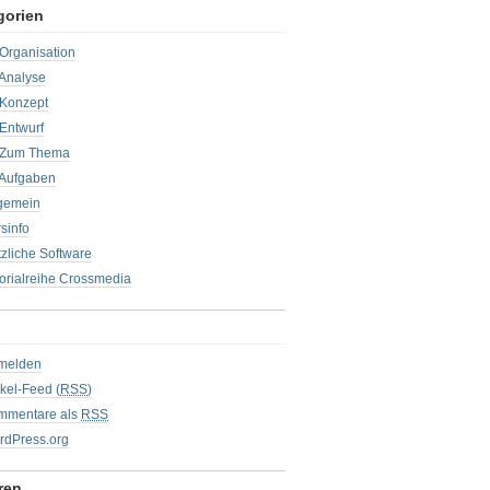
gorien
Organisation
Analyse
 Konzept
Entwurf
 Zum Thema
 Aufgaben
lgemein
sinfo
zliche Software
orialreihe Crossmedia
melden
ikel-Feed (
RSS
)
mmentare als
RSS
rdPress.org
ren