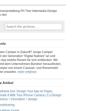
rveranstaltung FH Trier Intermedia Design
 Hirt
info
isen Camper in Zukunft? Junge Camper
n der Generation "Digital Natives" an und
 das mobile Reisen für sich entdecken. Wir
 mit dem Unternehmen Bürstner herausfinden,
mper von einem Caravan- und Reisemobil-
ler erwarten.
mehr erfahren
e Artikel
eframe tool: Design Your App on Paper,
mate It With Your iPhone Camera | Co.Design:
iness + innovation + design
undsharing
eraktiver Guide